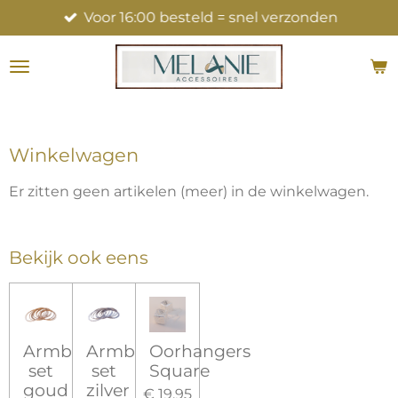
Voor 16:00 besteld = snel verzonden
Ga
direct
naar
de
hoofdinhoud
Winkelwagen
Er zitten geen artikelen (meer) in de winkelwagen.
Bekijk ook eens
Armbanden
Armbanden
Oorhangers
set
set
Square
goud
zilver
€ 19,95