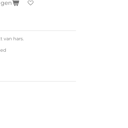
agen
t van hars.
eed