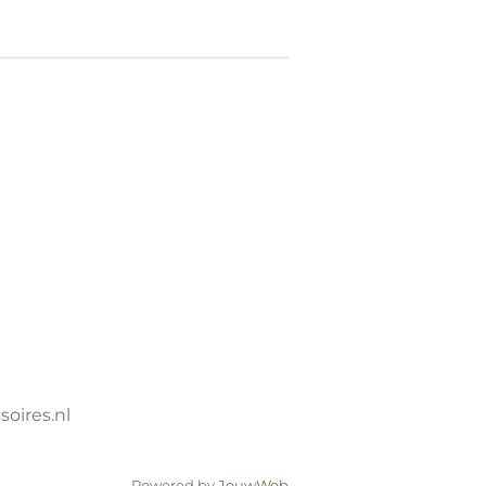
oires.nl
Powered by
JouwWeb