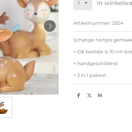
In winkelw
Artikelnummer:
2504
Schatige hertjes gemaak
> Elk beeldje is 10 cm br
> handgeschilderd
> 3 in 1 pakket
D
D
S
e
e
h
l
e
a
e
l
r
n
e