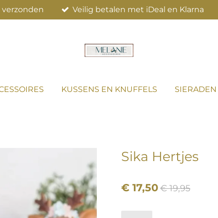
el verzonden
Veilig betalen met iDeal en Klarna
CESSOIRES
KUSSENS EN KNUFFELS
SIERADEN
Sika Hertjes
€ 17,50
€ 19,95