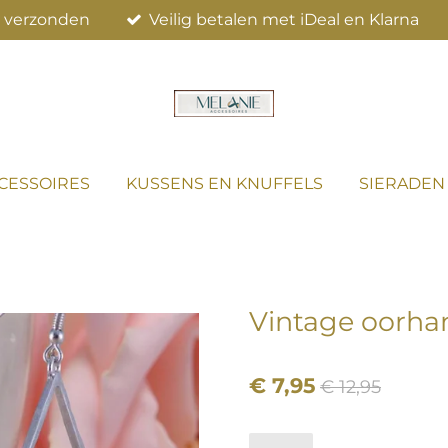
el verzonden
Veilig betalen met iDeal en Klarna
CESSOIRES
KUSSENS EN KNUFFELS
SIERADEN
Vintage oorha
€ 7,95
€ 12,95