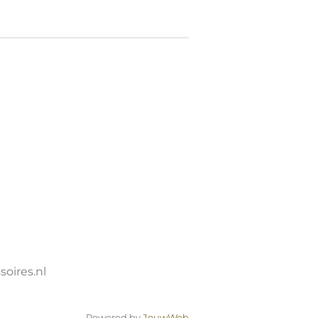
oires.nl
Powered by
JouwWeb