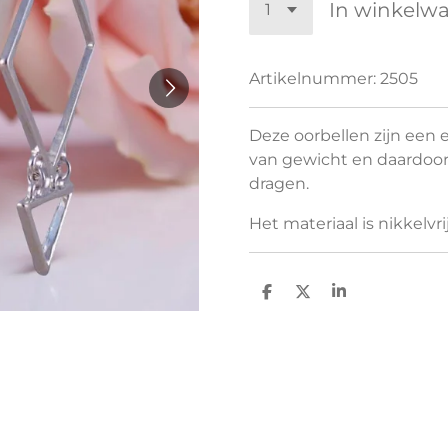
In winkelw
Artikelnummer:
2505
Deze oorbellen zijn een e
van gewicht en daardoor
dragen.
Het materiaal is nikkelvrij
D
D
S
e
e
h
l
e
a
e
l
r
n
e