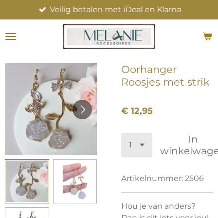
Veilig betalen met iDeal en Klarna
Ga
direct
naar
de
hoofdinhoud
Oorhanger
Roosjes met strik
€ 12,95
In
winkelwag
Artikelnummer:
2506
Hou je van anders?
Dan is dit iets voor jou!