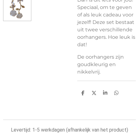
Speciaal, om te geven
of als leuk cadeau voor
jezelf! Deze set bestaat
uit twee verschillende
oorhangers. Hoe leuk is
dat!
De oorhangers zijn
goudkleurig en
nikkelvrij.
D
D
S
D
e
e
h
e
l
e
a
l
e
l
r
e
n
e
n
Levertijd: 1-5 werkdagen (afhankelijk van het product)