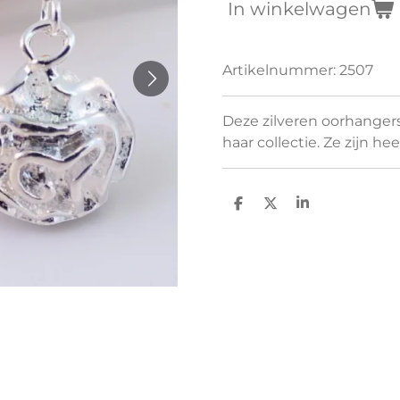
In winkelwagen
Artikelnummer:
2507
Deze zilveren oorhangers
haar collectie. Ze zijn he
D
D
S
e
e
h
l
e
a
e
l
r
n
e