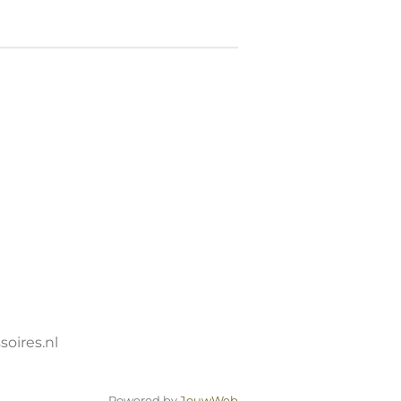
oires.nl
Powered by
JouwWeb