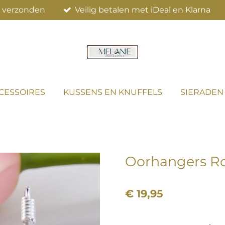
el verzonden
Veilig betalen met iDeal en Klarna
CESSOIRES
KUSSENS EN KNUFFELS
SIERADEN
Oorhangers Ro
€ 19,95