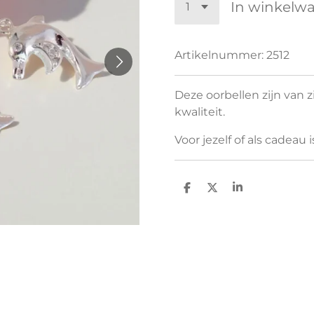
In winkelw
Artikelnummer:
2512
Deze oorbellen zijn van z
kwaliteit.
Voor jezelf of als cadeau 
D
D
S
e
e
h
l
e
a
e
l
r
n
e