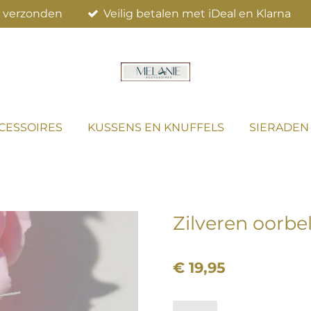
el verzonden
Veilig betalen met iDeal en Klarna
CESSOIRES
KUSSENS EN KNUFFELS
SIERADEN
Zilveren oorbel
€ 19,95