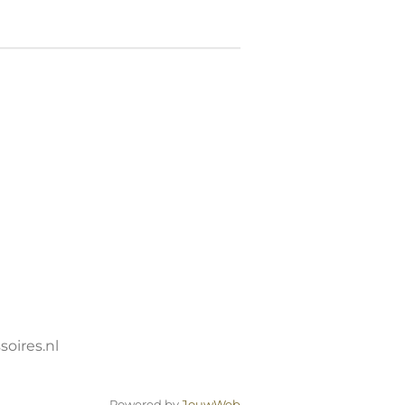
oires.nl
Powered by
JouwWeb