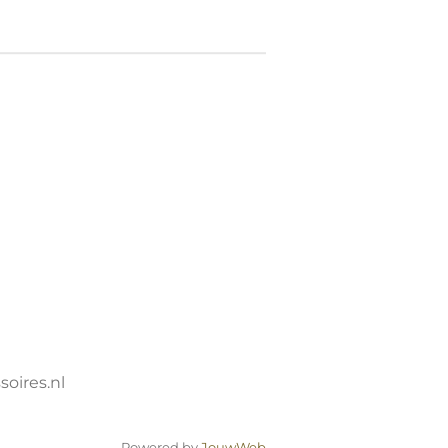
oires.nl
Powered by
JouwWeb