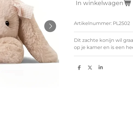
In winkelwagen
Artikelnummer:
PL2502
Dit zachte konijn wil graa
op je kamer en is een hee
D
D
S
e
e
h
l
e
a
e
l
r
n
e