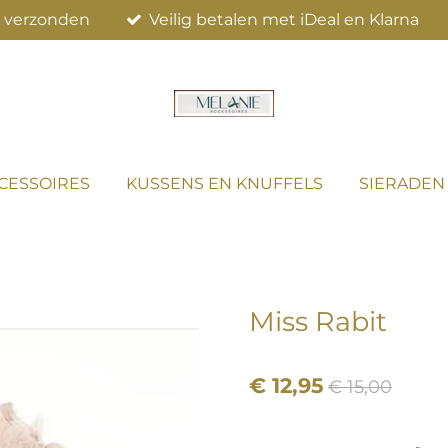
el verzonden
Veilig betalen met iDeal en Klarna
CESSOIRES
KUSSENS EN KNUFFELS
SIERADEN
Miss Rabit
€ 12,95
€ 15,00