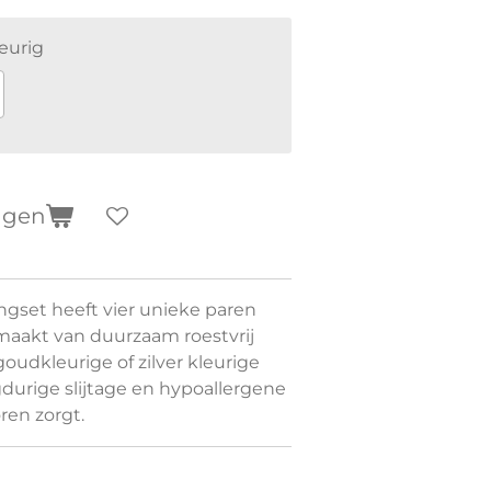
eurig
agen
ingset heeft vier unieke paren
maakt van duurzaam roestvrij
oudkleurige of zilver kleurige
durige slijtage en hypoallergene
ren zorgt.