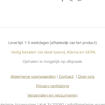
D
D
S
e
e
h
l
e
a
e
l
r
n
e
Levertijd: 1-5 werkdagen (afhankelijk van het product)
Veilig betalen via ideal (wero), Klarna en SEPA.
Ophalen is mogelijk op afspraak.
Algemene voorwaarden
|
Contact
|
Over ons
Privacy verklaring
Verzenden en retourneren
Melanie Accessoires | KvK 34211092 | info@melanie-access