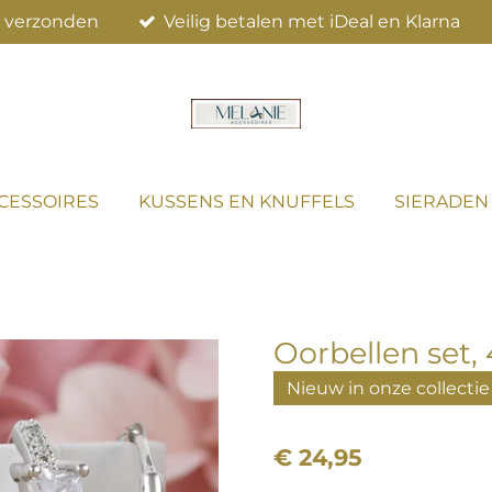
el verzonden
Veilig betalen met iDeal en Klarna
CESSOIRES
KUSSENS EN KNUFFELS
SIERADEN
Oorbellen set, 
Nieuw in onze collectie
€ 24,95