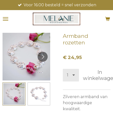
Voor 16:00 besteld = snel verzonden
Ga
direct
naar
de
hoofdinhoud
Armband
rozetten
€ 24,95
In
winkelwag
Zilveren armband van
hoogwaardige
kwaliteit.