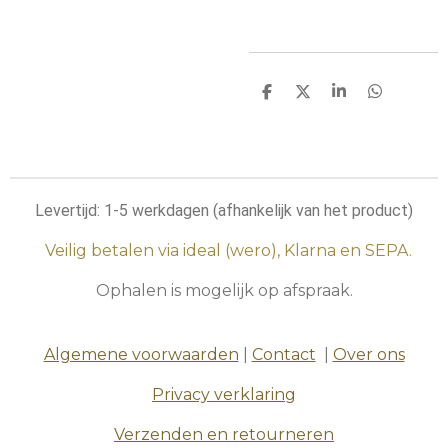
D
D
S
D
e
e
h
e
l
e
a
l
e
l
r
e
n
e
n
Levertijd: 1-5 werkdagen (afhankelijk van het product)
Veilig betalen via ideal (wero), Klarna en SEPA.
Ophalen is mogelijk op afspraak.
Algemene voorwaarden
|
Contact
|
Over ons
Privacy verklaring
Verzenden en retourneren