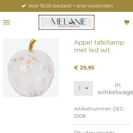
Voor 16:00 besteld = snel verzonden
Ga
direct
naar
de
hoofdinhoud
Appel tafellamp
met led wit
€ 29,95
In
winkelwag
Artikelnummer:
DEC-
2508
Dit uitmuntende