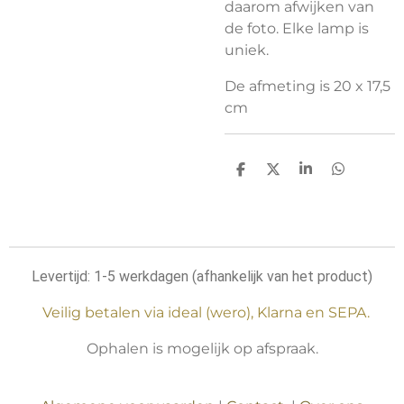
daarom afwijken van
de foto. Elke lamp is
uniek.
De afmeting is 20 x 17,5
cm
D
D
S
D
e
e
h
e
l
e
a
l
e
l
r
e
n
e
n
Levertijd: 1-5 werkdagen (afhankelijk van het product)
Veilig betalen via ideal (wero), Klarna en SEPA.
Ophalen is mogelijk op afspraak.