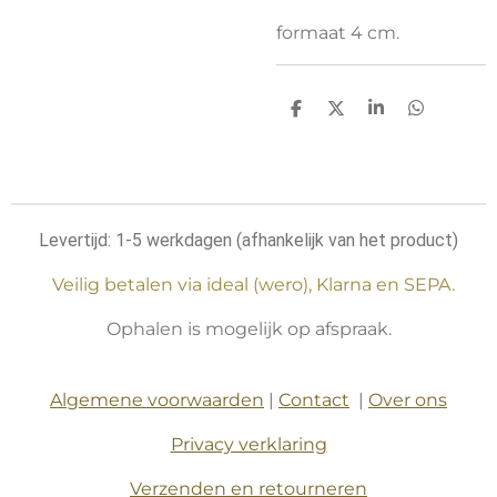
formaat 4 cm.
D
D
S
D
e
e
h
e
l
e
a
l
e
l
r
e
n
e
n
Levertijd: 1-5 werkdagen (afhankelijk van het product)
Veilig betalen via ideal (wero), Klarna en SEPA.
Ophalen is mogelijk op afspraak.
Algemene voorwaarden
|
Contact
|
Over ons
Privacy verklaring
Verzenden en retourneren