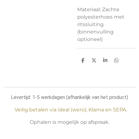
Materiaal: Zachte
polyesterhoes met
ritssluiting
(binnenvulling
optioneel)
D
D
S
D
e
e
h
e
l
e
a
l
e
l
r
e
n
e
n
Levertijd: 1-5 werkdagen (afhankelijk van het product)
Veilig betalen via ideal (wero), Klarna en SEPA.
Ophalen is mogelijk op afspraak.