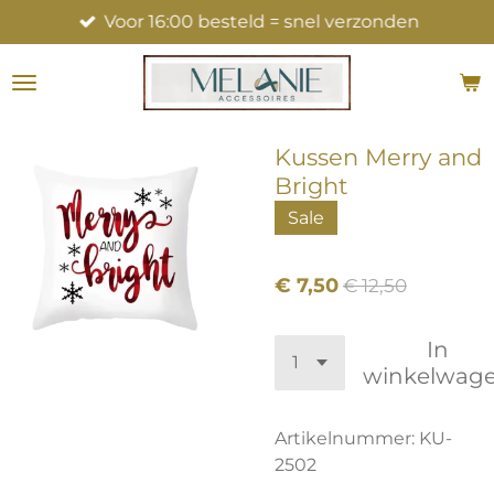
Voor 16:00 besteld = snel verzonden
Ga
direct
naar
de
hoofdinhoud
Kussen Merry and
Bright
Sale
€ 7,50
€ 12,50
In
winkelwag
Artikelnummer:
KU-
2502