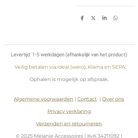
D
D
S
D
e
e
h
e
l
e
a
l
e
l
r
e
n
e
n
Levertijd: 1-5 werkdagen (afhankelijk van het product)
Veilig betalen via ideal (wero), Klarna en SEPA.
Ophalen is mogelijk op afspraak.
Algemene voorwaarden
|
Contact
|
Over ons
Privacy verklaring
Verzenden en retourneren
© 2025 Melanie Accessoires | KvK 34211092 |