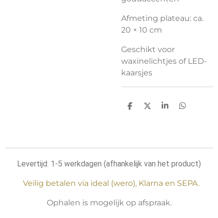
Afmeting plateau: ca.
20 × 10 cm
Geschikt voor
waxinelichtjes of LED-
kaarsjes
D
D
S
D
e
e
h
e
l
e
a
l
e
l
r
e
n
e
n
Levertijd: 1-5 werkdagen (afhankelijk van het product)
Veilig betalen via ideal (wero), Klarna en SEPA.
Ophalen is mogelijk op afspraak.