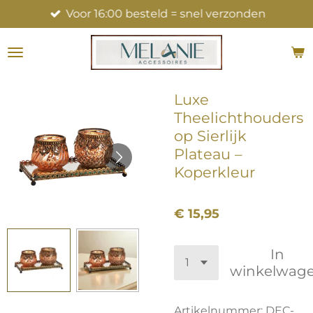
Voor 16:00 besteld = snel verzonden
Ga
direct
naar
de
hoofdinhoud
Luxe
Theelichthouders
op Sierlijk
Plateau –
Koperkleur
€ 15,95
In
winkelwag
Artikelnummer:
DEC-