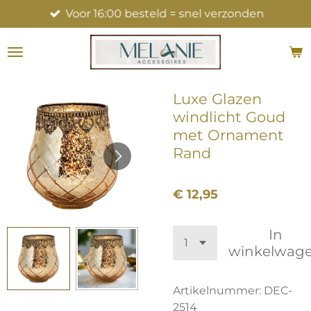
Voor 16:00 besteld = snel verzonden
Ga
direct
naar
de
hoofdinhoud
Luxe Glazen
windlicht Goud
met Ornament
Rand
€ 12,95
In
winkelwag
Artikelnummer:
DEC-
2514