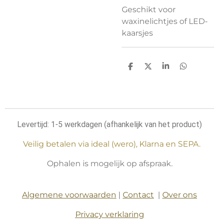
Geschikt voor
waxinelichtjes of LED-
kaarsjes
D
D
S
D
e
e
h
e
l
e
a
l
e
l
r
e
n
e
n
Levertijd: 1-5 werkdagen (afhankelijk van het product)
Veilig betalen via ideal (wero), Klarna en SEPA.
Ophalen is mogelijk op afspraak.
Algemene voorwaarden
|
Contact
|
Over ons
Privacy verklaring