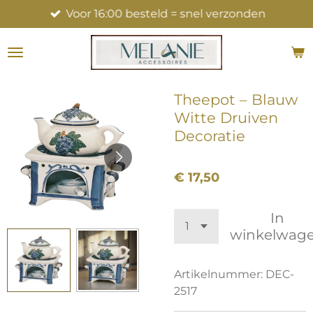
Voor 16:00 besteld = snel verzonden
Ga
direct
naar
de
hoofdinhoud
Theepot – Blauw
Witte Druiven
Decoratie
€ 17,50
In
winkelwag
Artikelnummer:
DEC-
2517