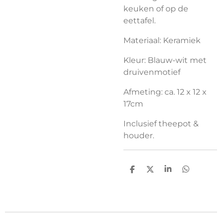
keuken of op de
eettafel.
Materiaal: Keramiek
Kleur: Blauw-wit met
druivenmotief
Afmeting: ca. 12 x 12 x
17cm
Inclusief theepot &
houder.
D
D
S
D
e
e
h
e
l
e
a
l
e
l
r
e
n
e
n